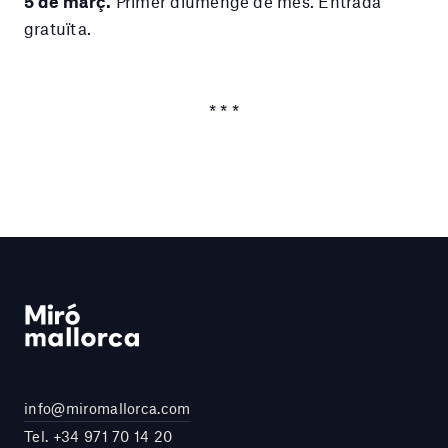
5 de març.
Primer diumenge de mes. Entrada
gratuïta.
* * *
info@miromallorca.com
Tel.
+34 971 70 14 20