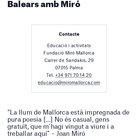
Balears amb Miró
Contacte
Educació i activitats
Fundació Miró Mallorca
Carrer de Saridakis, 29
07015 Palma
Tel.
+34 971 70 14 20
educacio@miromallorca.com
“La llum de Mallorca està impregnada de
pura poesia […] No és casual, gens
gratuït, que m’hagi vingut a viure i a
treballar aquí” – Joan Miró