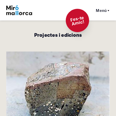
Menú
F
es-t
e
A
mi
c!
Projectes i edicions