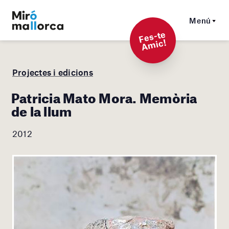
Menú
F
es-t
e
A
mi
c!
Projectes i edicions
Patricia Mato Mora. Memòria
de la llum
2012