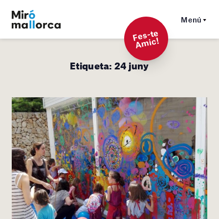
Menú
F
es-t
e
A
mi
c!
Etiqueta:
24 juny