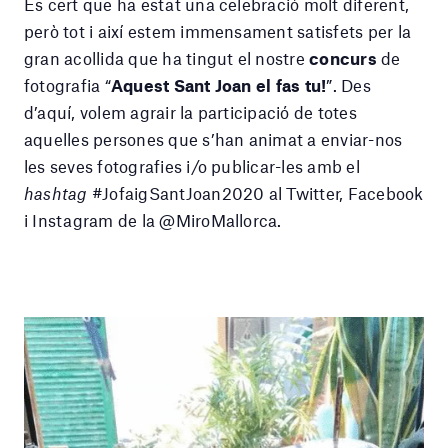
És cert que ha estat una celebració molt diferent,
però tot i així estem immensament satisfets per la
gran acollida que ha tingut el nostre
concurs
de
fotografia “
Aquest Sant Joan el fas tu!
”. Des
d’aquí, volem agrair la participació de totes
aquelles persones que s’han animat a enviar-nos
les seves fotografies i/o publicar-les amb el
hashtag
#JofaigSantJoan2020 al Twitter, Facebook
i Instagram de la @MiroMallorca.
Reproductor
de
vídeo