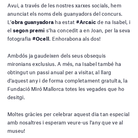
Avui, a través de les nostres xarxes socials, hem
anunciat els noms dels guanyadors del concurs.
L’
obra guanyadora
ha estat
#Arcaic
de na Isabel, i
el
segon premi
s’ha concedit a en Joan, per la seva
fotografia
#Ocell
. Enhorabona als dos!
Ambdós ja gaudeixen dels seus obsequis
mironians exclusius. A més, na Isabel també ha
obtingut un passi anual per a visitar, al llarg
d’aquest any i de forma completament gratuïta, la
Fundació Miró Mallorca totes les vegades que ho
desitgi.
Moltes gràcies per celebrar aquest dia tan especial
amb nosaltres i esperam veure-us l’any que ve al
museu!