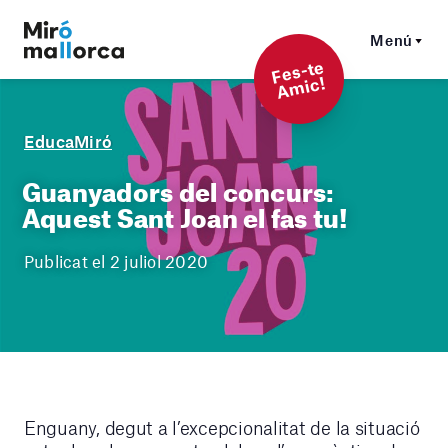
Menú
F
es-t
e
A
mi
c!
EducaMiró
Guanyadors del concurs:
Aquest Sant Joan el fas tu!
Publicat el 2 juliol 2020
Enguany, degut a l’excepcionalitat de la situació