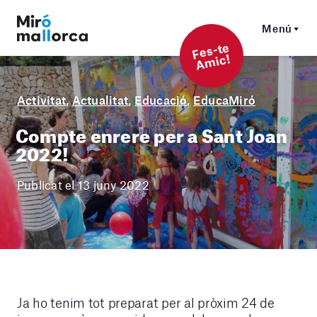
Menú
F
es-t
e
A
mi
c!
Activitat
,
Actualitat
,
Educació
,
EducaMiró
Compte enrere per a Sant Joan
2022!
Publicat el 13 juny 2022
Ja ho tenim tot preparat per al pròxim 24 de