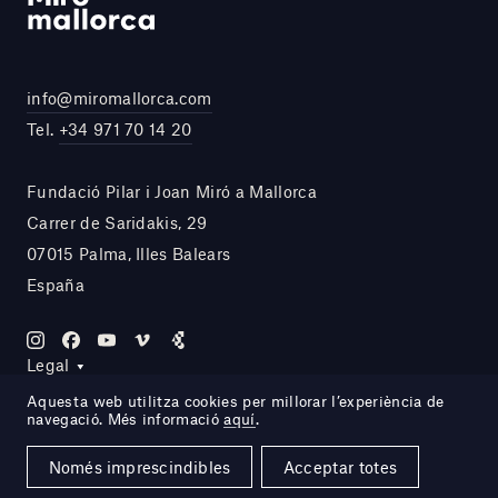
info@miromallorca.com
Tel.
+34 971 70 14 20
Fundació Pilar i Joan Miró a Mallorca
Carrer de Saridakis, 29
07015 Palma, Illes Balears
España
Legal
Aquesta web utilitza cookies per millorar l’experiència de
navegació. Més informació
aquí
.
Site by DOMO—A
Només imprescindibles
Acceptar totes