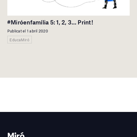
#Miróenfamília 5: 1, 2, 3… Print!
Publicat el 1 abril 2020
EducaMiró