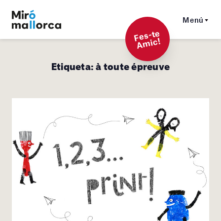
Menú
F
es-t
e
A
mi
c!
Etiqueta:
à toute épreuve