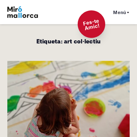
Menú
F
es-t
e
A
mi
c!
Etiqueta:
art col·lectiu