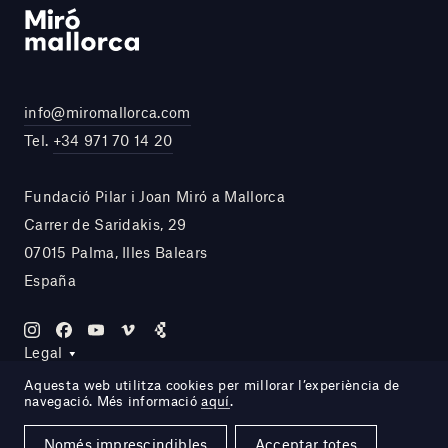
info@miromallorca.com
Tel.
+34 971 70 14 20
Fundació Pilar i Joan Miró a Mallorca
Carrer de Saridakis, 29
07015 Palma, Illes Balears
España
Legal
Aquesta web utilitza cookies per millorar l’experiència de
navegació. Més informació
aquí
.
Site by DOMO—A
Només imprescindibles
Acceptar totes