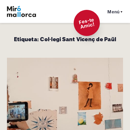
Menú
F
es-t
e
A
mi
c!
Etiqueta:
Col·legi Sant Vicenç de Paül