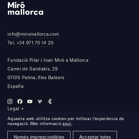
info@miromallorca.com
Tel.
+34 971 70 14 20
Fundació Pilar i Joan Miró a Mallorca
Carrer de Saridakis, 29
07015 Palma, Illes Balears
España
Legal
Aquesta web utilitza cookies per millorar l’experiència de
navegació. Més informació
aquí
.
Site by DOMO—A
Només imprescindibles
Acceptar totes