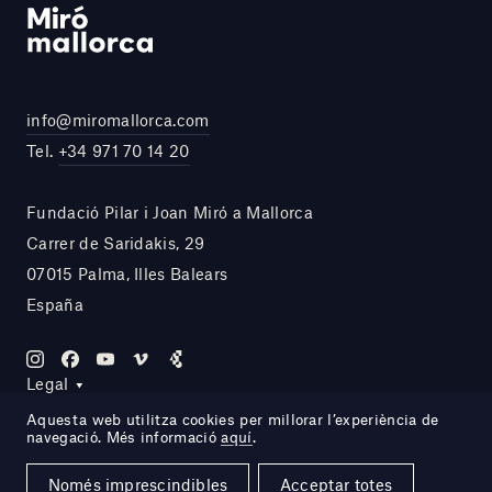
info@miromallorca.com
Tel.
+34 971 70 14 20
Fundació Pilar i Joan Miró a Mallorca
Carrer de Saridakis, 29
07015 Palma, Illes Balears
España
Legal
Aquesta web utilitza cookies per millorar l’experiència de
navegació. Més informació
aquí
.
Site by DOMO—A
Només imprescindibles
Acceptar totes