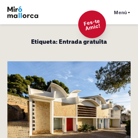
Menú
F
es-t
e
A
mi
c!
Etiqueta:
Entrada gratuïta