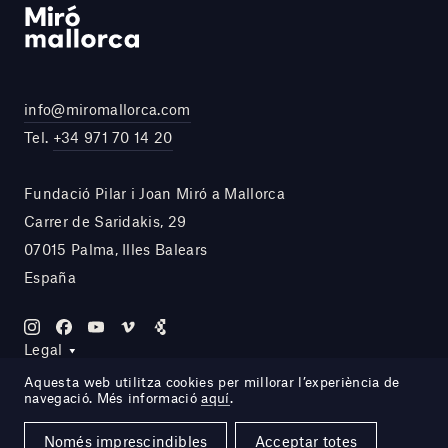
info@miromallorca.com
Tel.
+34 971 70 14 20
Fundació Pilar i Joan Miró a Mallorca
Carrer de Saridakis, 29
07015 Palma, Illes Balears
España
Legal
Aquesta web utilitza cookies per millorar l’experiència de
navegació. Més informació
aquí
.
Site by DOMO—A
Només imprescindibles
Acceptar totes