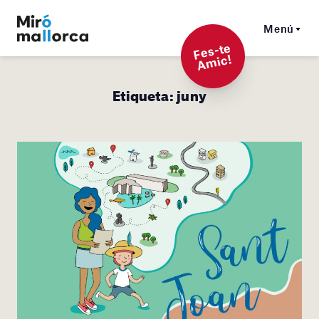
Menú
F
es-t
e
A
mi
c!
Etiqueta:
juny