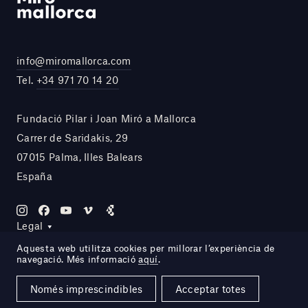
info@miromallorca.com
Tel.
+34 971 70 14 20
Fundació Pilar i Joan Miró a Mallorca
Carrer de Saridakis, 29
07015 Palma, Illes Balears
España
Legal
Aquesta web utilitza cookies per millorar l’experiència de
navegació. Més informació
aquí
.
Site by DOMO—A
Només imprescindibles
Acceptar totes