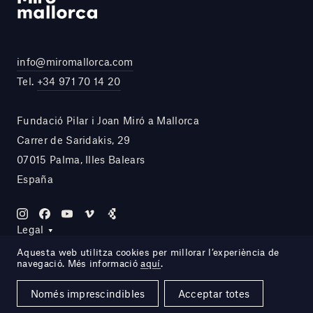
info@miromallorca.com
Tel.
+34 971 70 14 20
Fundació Pilar i Joan Miró a Mallorca
Carrer de Saridakis, 29
07015 Palma, Illes Balears
España
Legal
Aquesta web utilitza cookies per millorar l’experiència de
navegació. Més informació
aquí
.
Site by DOMO—A
Només imprescindibles
Acceptar totes