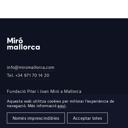
info@miromallorca.com
Tel.
+34 971 70 14 20
Fundació Pilar i Joan Miró a Mallorca
Carrer de Saridakis, 29
Aquesta web utilitza cookies per millorar l’experiència de
navegació. Més informació
aquí
.
07015 Palma, Illes Balears
España
Només imprescindibles
Acceptar totes