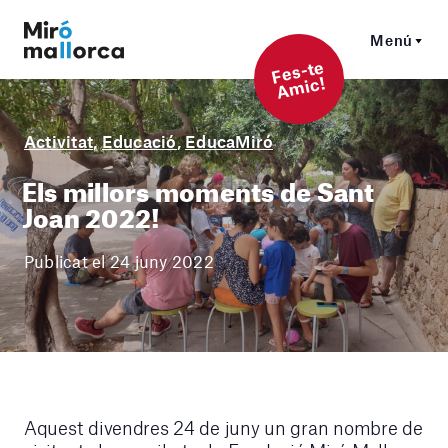
Menú
F
es-t
e
A
mi
c!
Activitat
,
Educació
,
EducaMiró
Els millors moments de Sant
Joan 2022!
Publicat el 24 juny 2022
Aquest divendres 24 de juny un gran nombre de