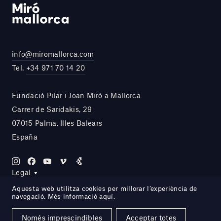
info@miromallorca.com
Tel.
+34 971 70 14 20
Fundació Pilar i Joan Miró a Mallorca
Carrer de Saridakis, 29
07015 Palma, Illes Balears
España
Legal
Aquesta web utilitza cookies per millorar l’experiència de
navegació. Més informació
aquí
.
Site by DOMO—A
Només imprescindibles
Acceptar totes