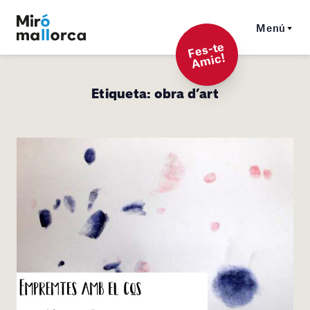
Menú
F
es-t
e
A
mi
c!
Etiqueta:
obra d’art