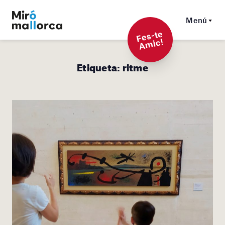
Menú
F
es-t
e
A
mi
c!
Etiqueta:
ritme