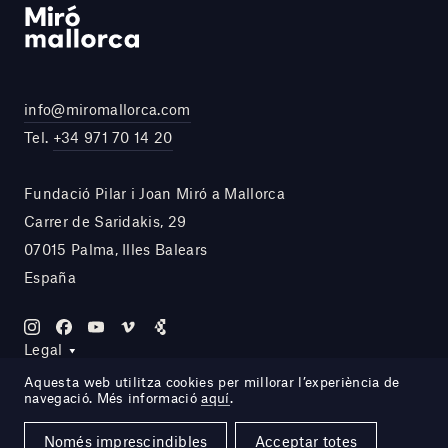
info@miromallorca.com
Tel.
+34 971 70 14 20
Fundació Pilar i Joan Miró a Mallorca
Carrer de Saridakis, 29
07015 Palma, Illes Balears
España
Legal
Aquesta web utilitza cookies per millorar l’experiència de
navegació. Més informació
aquí
.
Site by DOMO—A
Només imprescindibles
Acceptar totes