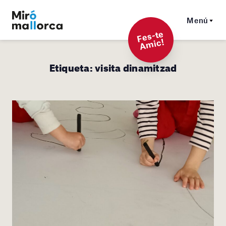
Menú
F
es-t
e
A
mi
c!
Etiqueta:
visita dinamitzad