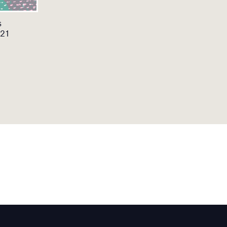
s
021