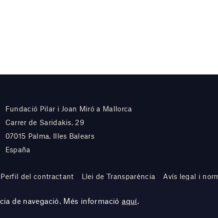
Fundació Pilar i Joan Miró a Mallorca
Carrer de Saridakis, 29
07015 Palma, Illes Balears
España
Perfil del contractant
Llei de Transparència
Avís legal i nor
ència de navegació. Més informació
aquí
.