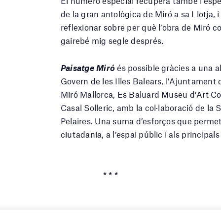
El número especial recupera també l’espe
de la gran antològica de Miró a sa Llotja, 
reflexionar sobre per què l’obra de Miró co
gairebé mig segle després.
Paisatge Miró
és possible gràcies a una a
Govern de les Illes Balears, l’Ajuntament 
Miró Mallorca, Es Baluard Museu d’Art Co
Casal Solleric, amb la col·laboració de la 
Pelaires. Una suma d’esforços que permet re
ciutadania, a l’espai públic i als principa
* * *