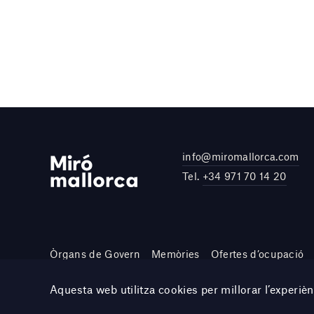
info@miromallorca.com
Tel.
+34 971 70 14 20
Òrgans de Govern
Memòries
Ofertes d’ocupació
Site by DOMO—A
Aquesta web utilitza cookies per millorar l’experi