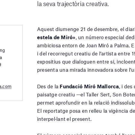
la seva trajectòria creativa.
Aquest diumenge 21 de desembre, el diar
estela de Miró»
, un número especial dedi
ambiciosa entorn de Joan Miró a Palma. El
ing
i del recorregut creatiu de l’artista entre 
a
expositius que dialoguen entre si, incloen
9
presenta una mirada innovadora sobre l’un
Des de la
Fundació Miró Mallorca
, i de
a.com
paisatge creatiu —el Taller Sert, Son Bote
permet aprofundir en la relació indissolubl
El reportatge posa en relleu la vigència de
interpel·lant el present.