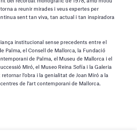
rit del recordat monogràfic de 1978, amb motiu
i torna a reunir mirades i veus expertes per
ntinua sent tan viva, tan actual i tan inspiradora
liança institucional sense precedents entre el
de Palma, el Consell de Mallorca, la Fundació
ntemporani de Palma, el Museu de Mallorca i el
Successió Miró, el Museo Reina Sofía i la Galeria
tornar l’obra i la genialitat de Joan Miró a la
ls centres de l’art contemporani de Mallorca.