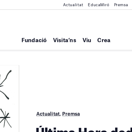
Actualitat
EducaMiró
Premsa
Fundació
Visita’ns
Viu
Crea
Actualitat
,
Premsa
Última Hora ded