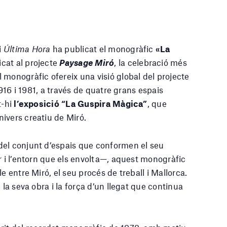
i
Última Hora
ha publicat el monogràfic
«La
cat al projecte
Paysage Miró
, la celebració més
 monogràfic ofereix una visió global del projecte
1916 i 1981, a través de quatre grans espais
t-hi
l’exposició “La Guspira Màgica”
, que
ivers creatiu de Miró.
s del conjunt d’espais que conformen el seu
r i l’entorn que els envolta—, aquest monogràfic
e entre Miró, el seu procés de treball i Mallorca.
 la seva obra i la força d’un llegat que continua