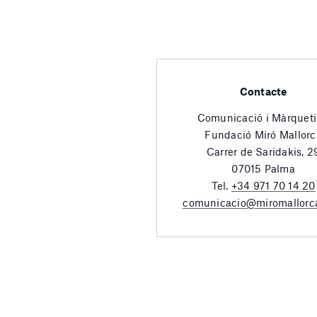
Contacte
Comunicació i Màrquet
Fundació Miró Mallorc
Carrer de Saridakis, 2
07015 Palma
Tel.
+34 971 70 14 20
comunicacio@miromallorc