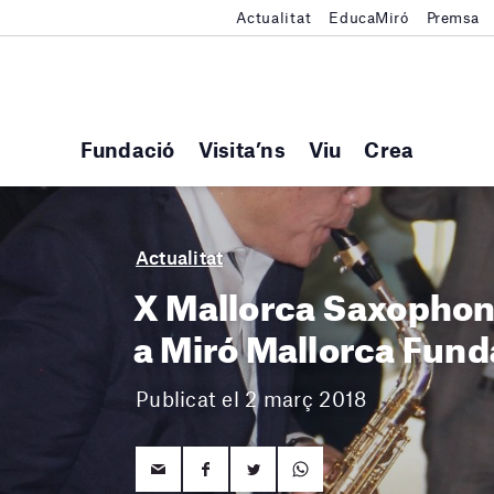
Actualitat
EducaMiró
Premsa
Fundació
Visita’ns
Viu
Crea
Actualitat
X Mallorca Saxophone
a Miró Mallorca Fund
Publicat el 2 març 2018