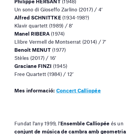
Philippe HERSANT
(1948)
Un sono di Gioseffo Zarlino (2017) / 4’
Alfred SCHNITTKE
(1934-198?)
Klavir quartett (1989) / 8’
Manel RIBERA
(1974)
Llibre Vermell de Montserrat (2014) / 7’
Benoît MENUT
(1977)
Stèles (2017) / 16’
Graciane FINZI
(1945)
Free Quartett (1984) / 12’
Mes informació:
Concert Calliopée
Fundat l’any 1999, l’
Ensemble Calliopée
és un
conjunt de música de cambra amb geometria