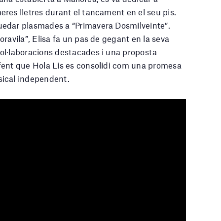
res lletres durant el tancament en el seu pis.
edar plasmades a “Primavera Dosmilveinte”.
ravila”, Elisa fa un pas de gegant en la seva
ol·laboracions destacades i una proposta
fent que Hola Lis es consolidi com una promesa
ical independent.