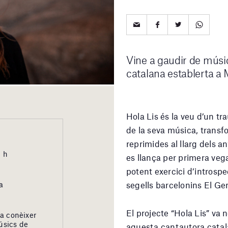
Vine a gaudir de músic
catalana establerta a 
Hola Lis és la veu d’un tr
de la seva música, trans
reprimides al llarg dels a
3 h
es llança per primera vega
potent exercici d’introspe
segells barcelonins El Ge
a
El projecte “Hola Lis” va
 a conèixer
úsics de
aquesta cantautora catala