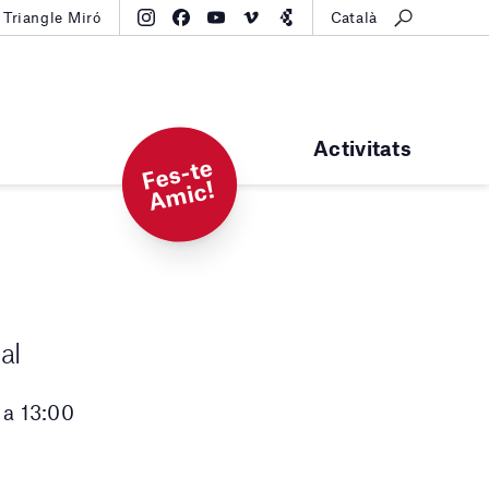
Triangle Miró
Català
Activitats
F
e
s-t
e
A
mi
c!
al
 a 13:00