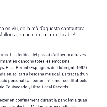
a en viu, de la mà d'aquesta cantautora
Mallorca, en un entorn immillorable!
auma. Les ferides del passat s’alliberen a través
formant en cançons totes les emocions
nys. Elisa Bernal (Esplugues de Llobregat, 1992)
da en solitari a l’escena musical. Es tracta d’un
cció personal i alliberament sonor coeditat pels
nio Equivocado y Ultra-Local Records.
 néixer en confinament durant la pandèmia quan
na establerta a Mallorca, es va dedicar a