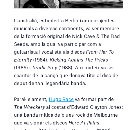
L’australià, establert a Berlín i amb projectes
musicals a diversos continents, va ser membre
de la formació original de Nick Cave & The Bad
Seeds, amb la qual va participar com a
guitarrista i vocalista als discos
From Her To
Eternity
(1984),
Kicking Agains The Pricks
(1986) i
Tendir Prey
(1988). Així mateix va ser
coautor de la cançó que donava títol al disc de
debut de tan llegendària banda.
Paral·lelament,
Hugo Race
va formar part de
The Wreckery
al costat d’Edward Clayton-Jones:
una banda mítica de blues-rock de Melbourne
que va signar els discos
Here At Pains