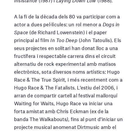
Insistance
(1987) i
Laying Down Low
(1988).
A la fi de la dècada dels 80 va participar com a
actor a dues pel·lícules: un rol menor a
Dogs in
Space
(de Richard Lowenstein) i el paper
principal al film
In Too Deep
(John Tatoulis). Els
seus projectes en solitari han donat lloc a una
fructífera i respectable carrera dins el circuit
alternatiu de rock experimental amb matisos
electrònics, sota diversos noms artístics: Hugo
Race & The True Spirit, i més recentment com a
Hugo Race & The Fatalists. L’estiu del 2006, i
arran de compartir cartell al festival mallorquí
Waiting for Waits, Hugo Race va iniciar una
forta amistat amb Chris Eckman (ex de la
banda The Walkabouts
)
, fins al punt d’iniciar un
projecte musical anomenat Dirtmusic amb el