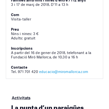
Famílies amb nins i nines d’entre 7 i 12 anys
3 i 17 de març de 2018. D’11 a 13 h
Com
Visita-taller
Preu
Nins i nines: 3 €
Adults: gratuït
Inscripcions
A partir del 16 de gener de 2018, telefonant a la
Fundació Miró Mallorca, de 10.30 a 16 h
Contacte
Tel. 971 701 420
educacio@miromallorca.com
Activitats
La punta d’un paraigües