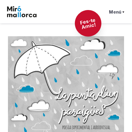
Menú
F
es-t
e
A
mi
c!