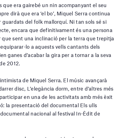
es que era gairebé un nin acompanyant el seu
pre dirà que era ‘el bo’, Miquel Serra continua
 guardats del folk mallorquí. Ni tan sols sé si
ecte, encara que definitivament és una persona
 que sent una inclinació per la terra que trepitja
 equiparar-lo a aquests vells cantants dels
n ganes d’acabar la gira per a tornar a la seva
 de 2012.
intimista de Miquel Serra. El músic avançarà
arrer disc, L’elegància dorm, entre d’altres més
articipar en una de les activitats amb més èxit
ó: la presentació del documental Els ulls
r documental nacional al festival In-Èdit de