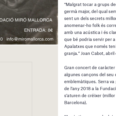
“Malgrat tocar a grups d
germà major, del qual sem
sent un dels secrets millor
anomenar-ho folk és corr
amb una acústica i és clar
que bé podria servir per a
Apalatxes que només tenie
granja.” Joan Cabot, abril
Gran concert de caràcter 
algunes cançons del seu d
emblemàtiques. Serra va p
de l’any 2018 a la Fundaci
s’aturen de créixer (millo
Barcelona).