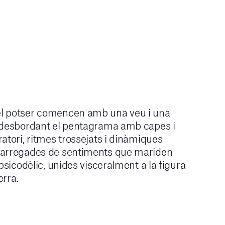
l potser comencen amb una veu i una
 desbordant el pentagrama amb capes i
atori, ritmes trossejats i dinàmiques
carregades de sentiments que mariden
psicodèlic, unides visceralment a la figura
erra.