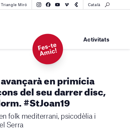
Triangle Miró
Català
Activitats
F
e
s-t
e
A
mi
c!
 avançarà en primícia
ons del seu darrer disc,
dorm. #StJoan19
n folk mediterrani, psicodèlia i
el Serra