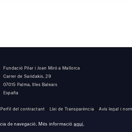
Fundació Pilar i Joan Miró a Mallorca
Carrer de Saridakis, 29
07015 Palma, Illes Balears
España
Perfil del contractant
Llei de Transparència
Avís legal i nor
ència de navegació. Més informació
aquí
.