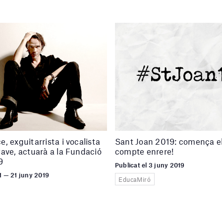
, exguitarrista i vocalista
Sant Joan 2019: comença e
ave, actuarà a la Fundació
compte enrere!
9
Publicat el 3 juny 2019
1 — 21 juny 2019
EducaMiró