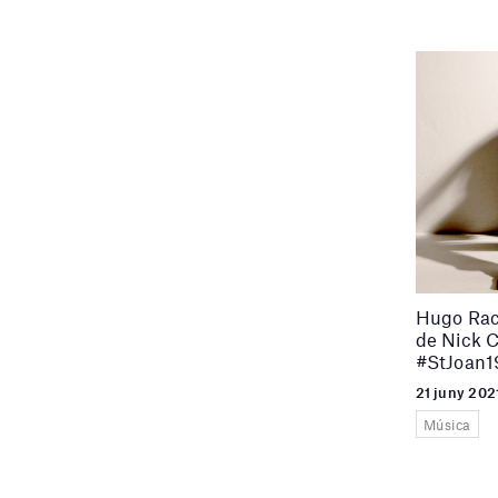
Hugo Race
de Nick C
#StJoan1
21 juny 202
Música