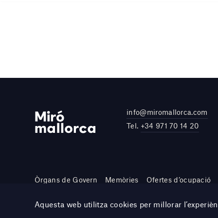
info@miromallorca.com
Tel.
+34 971 70 14 20
Òrgans de Govern
Memòries
Ofertes d’ocupació
Site by DOMO—A
Aquesta web utilitza cookies per millorar l’experi