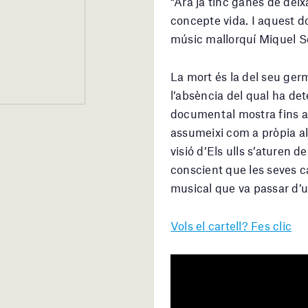
“Ara ja tinc ganes de deix
concepte vida. I aquest d
músic mallorquí Miquel Ser
La mort és la del seu germ
l’absència del qual ha det
documental mostra fins a 
assumeixi com a pròpia al
visió d’Els ulls s’aturen 
conscient que les seves c
musical que va passar d’un
Vols el cartell? Fes clic