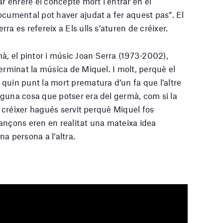
ar enrere el concepte mort i entrar en el
ocumental pot haver ajudat a fer aquest pas”. El
ra es refereix a Els ulls s’aturen de créixer.
à, el pintor i músic Joan Serra (1973-2002),
erminat la música de Miquel. I molt, perquè el
quin punt la mort prematura d’un fa que l’altre
guna cosa que potser era del germà, com si la
de créixer hagués servit perquè Miquel fos
ançons eren en realitat una mateixa idea
a persona a l’altra.