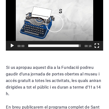
de
vídeo
Play
Current
00:16
Seek
time
Play
Toggle
Toggle
00:00
00:16
Mute
Fullscr
Si us apropau aquest dia a la Fundació podreu
gaudir d’una jornada de portes obertes al museu i
accés gratuït a totes les activitats, les quals aniran
dirigides a tot el públic i es duran a terme d’11 a 14
h.
En breu publicarem el programa complet de Sant