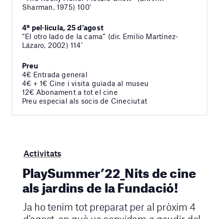
Sharman, 1975) 100’
4ª pel·lícula, 25 d'agost
“El otro lado de la cama” (dir. Emilio Martínez-
Lázaro, 2002) 114’
Preu
4€ Entrada general
4€ + 1€ Cine i visita guiada al museu
12€ Abonament a tot el cine
Preu especial als socis de Cineciutat
Activitats
PlaySummer’22_Nits de cine
als jardins de la Fundació!
Ja ho tenim tot preparat per al pròxim 4
d'agost, en què us convidam a gaudir del