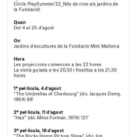
Clicle PlaySummer'22_Nits de cine als jardins de
la Fundació!
Quan
Del 4 al 25 d'agost
On
Jardins d'escultures de la Fundació Miró Mallorca
Hora
Les projeccions comencen a les 22 hores
La visita guiada a les 20,30 i finalitza a les 21,30
hores
1ª pel·lícula, 4 d'agost
“The Umbrellas of Cherbourg” (dir. Jacques Demy,
1964) 88’
2ª pel·lícula, 11 d'agost
“Hair” (dir. Milos Forman, 1979) 121’
3ª pel·lícula, 18 d'agost
“The Rocky Horror Picture Show” (dir. Jim