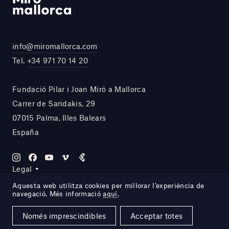
info@miromallorca.com
Tel.
+34 971 70 14 20
Fundació Pilar i Joan Miró a Mallorca
Carrer de Saridakis, 29
07015 Palma, Illes Balears
España
Legal
Aquesta web utilitza cookies per millorar l’experiència de
navegació. Més informació
aquí
.
Site by DOMO—A
Només imprescindibles
Acceptar totes