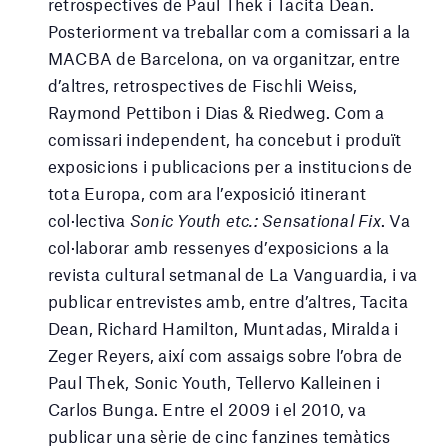
retrospectives de Paul Thek i Tacita Dean.
Posteriorment va treballar com a comissari a la
MACBA de Barcelona, on va organitzar, entre
d’altres, retrospectives de Fischli Weiss,
Raymond Pettibon i Dias & Riedweg. Com a
comissari independent, ha concebut i produït
exposicions i publicacions per a institucions de
tota Europa, com ara l’exposició itinerant
col·lectiva
Sonic Youth etc.: Sensational Fix
. Va
col·laborar amb ressenyes d’exposicions a la
revista cultural setmanal de La Vanguardia, i va
publicar entrevistes amb, entre d’altres, Tacita
Dean, Richard Hamilton, Muntadas, Miralda i
Zeger Reyers, així com assaigs sobre l’obra de
Paul Thek, Sonic Youth, Tellervo Kalleinen i
Carlos Bunga. Entre el 2009 i el 2010, va
publicar una sèrie de cinc fanzines temàtics