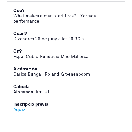
Què?
What makes a man start fires? - Xerrada i
performance
Quan?
Divendres 26 de juny a les 19:30 h
On?
Espai Cúbic_Fundació Miró Mallorca
A càrrec de
Carlos Bunga i Roland Groenenboom
Cabuda
Aforament limitat
Inscripció prèvia
Aquí>