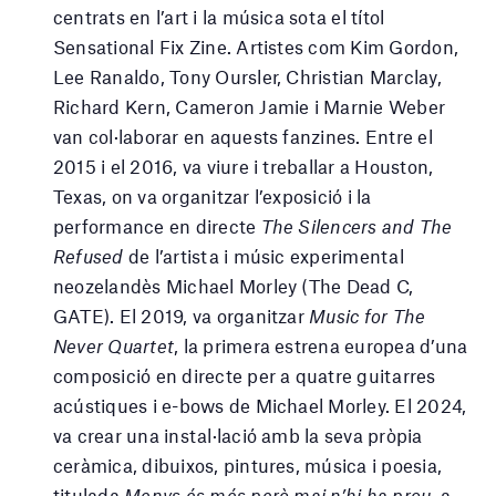
centrats en l’art i la música sota el títol
Sensational Fix Zine. Artistes com Kim Gordon,
Lee Ranaldo, Tony Oursler, Christian Marclay,
Richard Kern, Cameron Jamie i Marnie Weber
van col·laborar en aquests fanzines. Entre el
2015 i el 2016, va viure i treballar a Houston,
Texas, on va organitzar l’exposició i la
performance en directe
The Silencers and The
Refused
de l’artista i músic experimental
neozelandès Michael Morley (The Dead C,
GATE). El 2019, va organitzar
Music for The
Never Quartet
, la primera estrena europea d’una
composició en directe per a quatre guitarres
acústiques i e-bows de Michael Morley. El 2024,
va crear una instal·lació amb la seva pròpia
ceràmica, dibuixos, pintures, música i poesia,
titulada
Menys és més però mai n’hi ha prou
, a