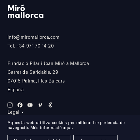
info@miromallorca.com
Tel.
+34 971 70 14 20
Fundació Pilar i Joan Miró a Mallorca
Carrer de Saridakis, 29
07015 Palma, Illes Balears
España
Legal
Aquesta web utilitza cookies per millorar l’experiència de
navegació. Més informació
aquí
.
Site by DOMO—A