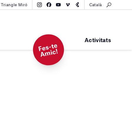
Triangle Miró
Català
Activitats
F
e
s-t
e
A
mi
c!