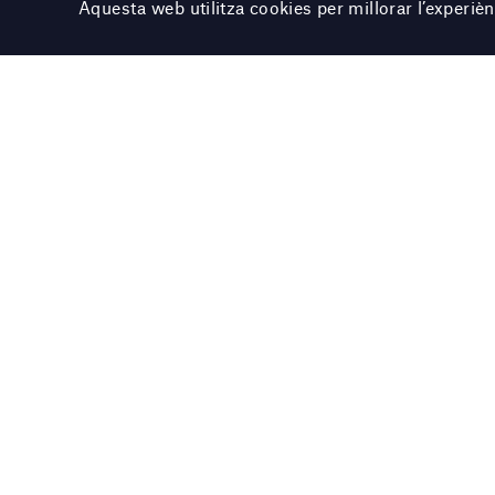
Aquesta web utilitza cookies per millorar l’experi
Col·lecció
L’oiseau se niche sur les
doigts en fleur, 1969