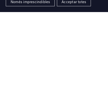
Només imprescindibles
Acceptar totes
ó
se niche sur les doigts en fleur