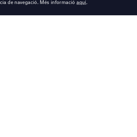
ència de navegació. Més informació
aquí
.
Autor
Joan Mir
Títol
L’oiseau 
Any
1969
Tècnica
Bronze