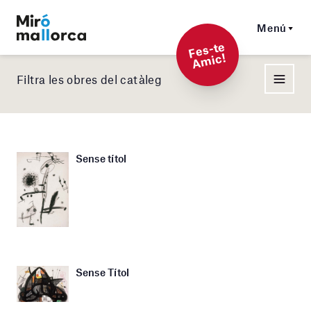
Menú
F
es-t
e
A
mi
c!
Filtra les obres del catàleg
Sense títol
Sense Títol