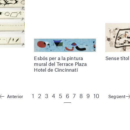
Esbós per a la pintura
Sense títol
mural del Terrace Plaza
Hotel de Cincinnati
1
2
3
4
5
6
7
8
9
10
Anterior
Següent