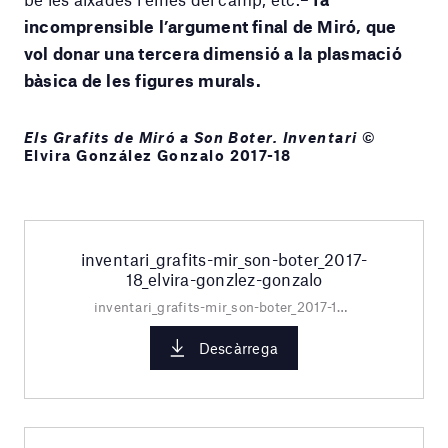
incomprensible l’argument final de Miró, que
vol donar una tercera dimensió a la plasmació
bàsica de les figures murals.
Els Grafits de Miró a Son Boter. Inventari
©
Elvira González Gonzalo 2017-18
inventari_grafits-mir_son-boter_2017-
18_elvira-gonzlez-gonzalo
inventari_grafits-mir_son-boter_2017-18_elvira-gonzlez-gonzalo.pdf
Descàrrega