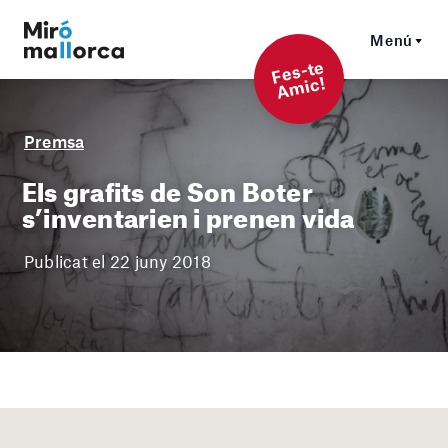
Menú
F
es-t
e
A
mi
c!
Premsa
Els grafits de Son Boter
s’inventarien i prenen vida
Publicat el 22 juny 2018