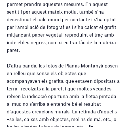
permet prendre aquestes mesures. En aquest
sentit i per aquest mateix motiu, també s’ha
desestimat el calc mural per contacte i s’ha optat
per l’ampliació de fotografies i s’ha calcat el grafit
mitjançant paper vegetal, reproduint el traç amb
indelebles negres, com si es tractàs de la mateixa
paret.
D’altra banda, les fotos de Planas Montanyà posen
en relleu que sense els objectes que
acompanyaven els grafits, que estaven dipositats a
terra i recolzats a la paret, i que moltes vegades
rebien la indicació oportuna amb la fletxa pintada
al mur, no s’arriba a entendre bé el resultat
d’aquestes creacions murals. La retirada d’aquells
–selles, caixes amb objectes, molins de mà, etc., o
bé les aixades i eines del camp, etc.–
fa