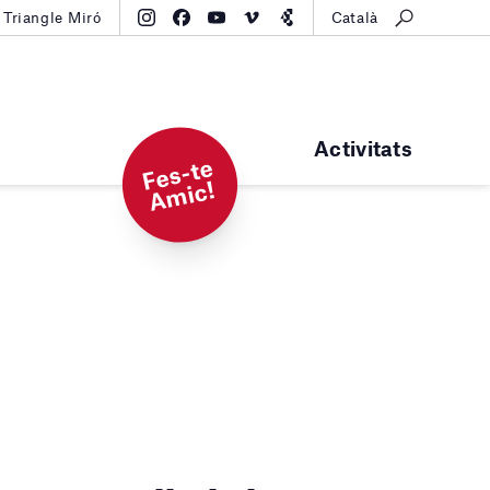
Triangle Miró
Català
Activitats
F
e
s-t
e
A
mi
c!