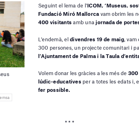
Seguint el lema de l’
ICOM, ‘Museus, soste
Fundació Miró Mallorca
vam obrim les no
400 visitants
amb una
jornada de porte
L’endemà, el
divendres 19 de maig
, vam 
300 persones, un projecte comunitari i p
l’Ajuntament de Palma i la Taula d’entita
Volem donar les gràcies a les més de
300 
seus
lúdic-educatives
per a totes les edats i,
fer possible.
Premsa
* * *