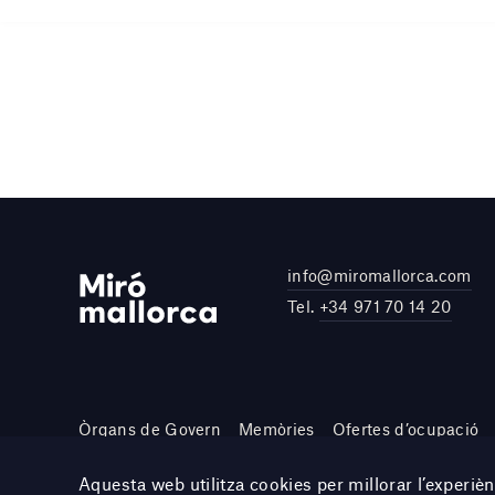
info@miromallorca.com
Tel.
+34 971 70 14 20
Òrgans de Govern
Memòries
Ofertes d’ocupació
Site by DOMO—A
Aquesta web utilitza cookies per millorar l’experi