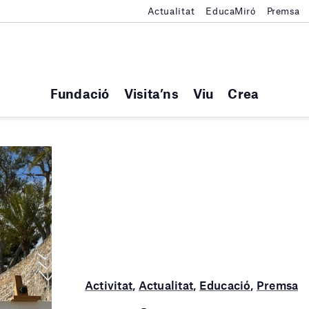
Actualitat
EducaMiró
Premsa
Fundació
Visita’ns
Viu
Crea
Activitat
,
Actualitat
,
Educació
,
Premsa