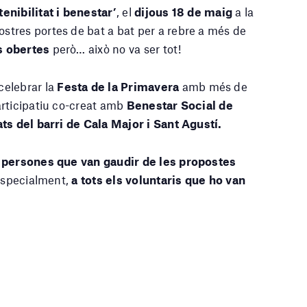
nibilitat i benestar’
, el
dijous 18 de maig
a la
stres portes de bat a bat per a rebre a més de
s obertes
però… això no va ser tot!
celebrar la
Festa de la Primavera
amb més de
articipatiu co-creat amb
Benestar Social de
ts del barri de Cala Major i Sant Agustí.
persones que van gaudir de les propostes
 especialment,
a tots els voluntaris que ho van