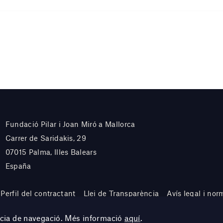
Fundació Pilar i Joan Miró a Mallorca
Carrer de Saridakis, 29
07015 Palma, Illes Balears
España
Perfil del contractant
Llei de Transparència
Avís legal i nor
ència de navegació. Més informació
aquí
.