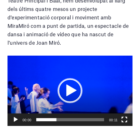
Teatre Principal i Baal, hem desenvolupat al llarg
dels últims quatre mesos un projecte
d’experimentació corporal i moviment amb
MiraMiró com a punt de partida, un espectacle de
dansa i animació de vídeo que ha nascut de
l’univers de Joan Miró.
Reproductor
de
vídeo
Play
Current
00:11
Seek
time
Play
Toggle
Toggle
00:00
00:11
Mute
Fullscr