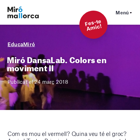
Menú
F
es-t
e
A
mi
c!
EducaMiró
Miró DansaLab. Colors en
moviment II
Publicat el 24 març 2018
Com es mou el vermell? Quina veu té el groc?