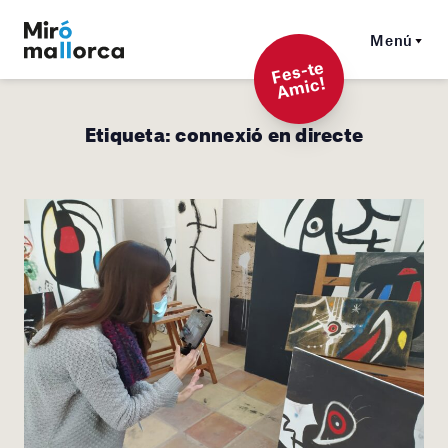
Menú
F
es-t
e
A
mi
c!
Etiqueta:
connexió en directe