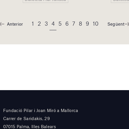
1
2
3
4
5
6
7
8
9
10
Anterior
Següent
Fundació Pilar i Joan Miró a Mallorca
Carrer de Saridakis, 29
07015 Palma, Illes Balears