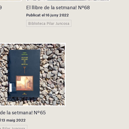
9
El llibre de la setmana! Nº68
Publicat el 16 juny 2022
Biblioteca Pilar Juncosa
e de la setmana! Nº65
el 13 maig 2022
a Pilar Juncosa