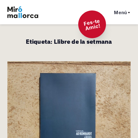
Menú
F
es-t
e
A
mi
c!
Etiqueta:
Llibre de la setmana