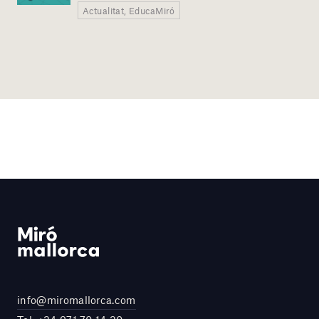
Actualitat, EducaMiró
info@miromallorca.com