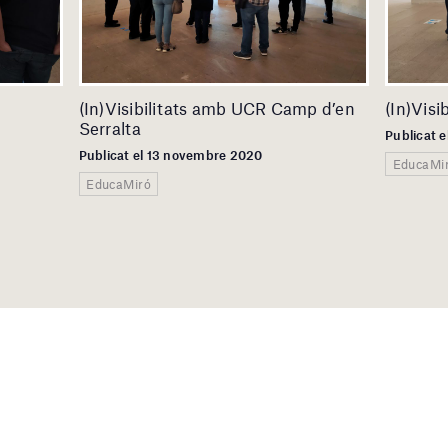
(In)Visibilitats amb UCR Camp d’en
(In)Visi
Serralta
Publicat 
Publicat el 13 novembre 2020
EducaMi
EducaMiró