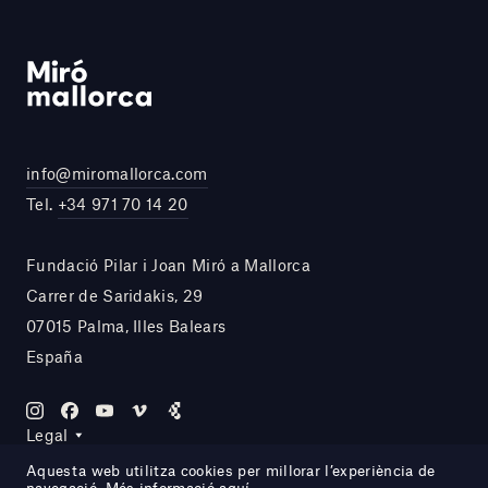
info@miromallorca.com
Tel.
+34 971 70 14 20
Fundació Pilar i Joan Miró a Mallorca
Carrer de Saridakis, 29
07015 Palma, Illes Balears
España
Legal
Aquesta web utilitza cookies per millorar l’experiència de
navegació. Més informació
aquí
.