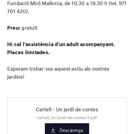
Fundació Miró Mallorca, de 10.30 a 18.30 h (tel. 971
701 420).
Preu:
gratuït
Hi cal l’assistència d’un adult acompanyant.
Places limitades.
Esperam trobar-vos aquest estiu als nostres
jardins!
Cartell - Un jardí de contes
cartell_un-jardi-de-contes-1.pdf
Descàrrega