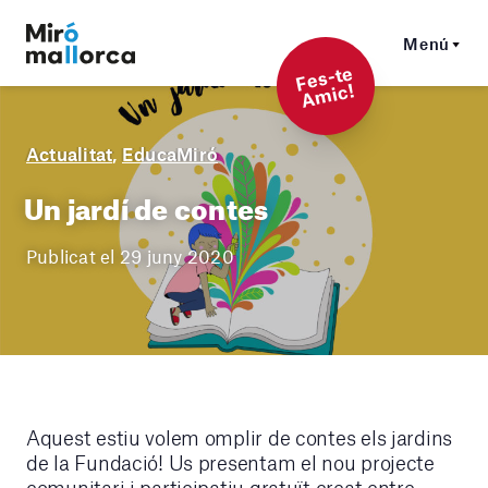
Menú
F
es-t
e
A
mi
c!
Actualitat
,
EducaMiró
Un jardí de contes
Publicat el 29 juny 2020
Aquest estiu volem omplir de contes els jardins
de la Fundació! Us presentam el nou projecte
comunitari i participatiu gratuït creat entre