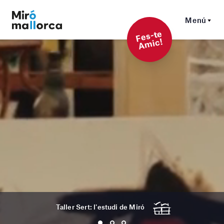
Menú
F
es-t
e
A
mi
c!
Taller Sert: l'estudi de Miró
1
2
3