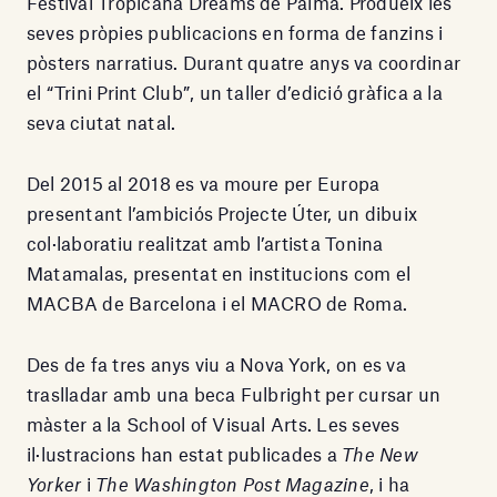
Festival Tropicana Dreams de Palma. Produeix les
seves pròpies publicacions en forma de fanzins i
pòsters narratius. Durant quatre anys va coordinar
el “Trini Print Club”, un taller d’edició gràfica a la
seva ciutat natal.
Del 2015 al 2018 es va moure per Europa
presentant l’ambiciós Projecte Úter, un dibuix
col·laboratiu realitzat amb l’artista Tonina
Matamalas, presentat en institucions com el
MACBA de Barcelona i el MACRO de Roma.
Des de fa tres anys viu a Nova York, on es va
traslladar amb una beca Fulbright per cursar un
màster a la School of Visual Arts. Les seves
il·lustracions han estat publicades a
The New
Yorker
i
The Washington Post Magazine
, i ha