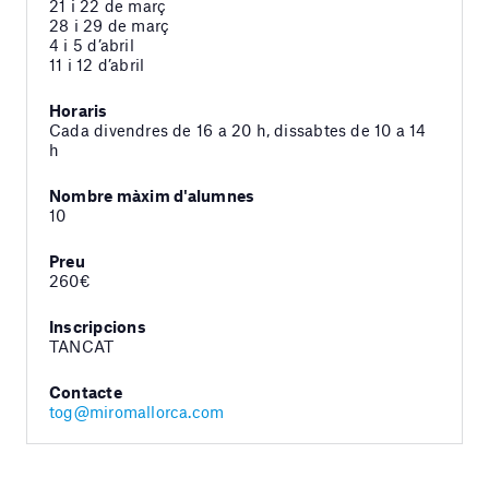
21 i 22 de març
28 i 29 de març
4 i 5 d’abril
11 i 12 d’abril
Horaris
Cada divendres de 16 a 20 h, dissabtes de 10 a 14
h
Nombre màxim d'alumnes
10
Preu
260€
Inscripcions
TANCAT
Contacte
tog@miromallorca.com