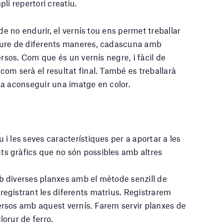
li repertori creatiu.
 de no endurir, el vernís tou ens permet treballar
oure de diferents maneres, cadascuna amb
ersos. Com que és un vernís negre, i fàcil de
om serà el resultat final. També es treballarà
a aconseguir una imatge en color.
 i les seves característiques per a aportar a les
s gràfics que no són possibles amb altres
b diverses planxes amb el mètode senzill de
registrant les diferents matrius. Registrarem
ersos amb aquest vernís. Farem servir planxes de
lorur de ferro.