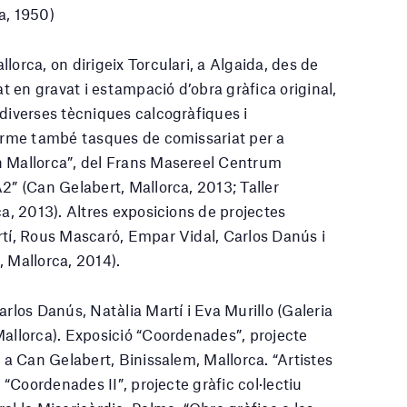
a, 1950)
lorca, on dirigeix Torculari, a Algaida, des de
zat en gravat i estampació d’obra gràfica original,
 diverses tècniques calcogràfiques i
terme també tasques de comissariat per a
n Mallorca”, del Frans Masereel Centrum
2” (Can Gelabert, Mallorca, 2013; Taller
ca, 2013). Altres exposicions de projectes
rtí, Rous Mascaró, Empar Vidal, Carlos Danús i
, Mallorca, 2014).
arlos Danús, Natàlia Martí i Eva Murillo (Galeria
Mallorca). Exposició “Coordenades”, projecte
t a Can Gelabert, Binissalem, Mallorca. “Artistes
. “Coordenades II”, projecte gràfic col·lectiu