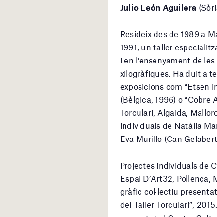
Julio León Aguilera
(Sòri
Resideix des de 1989 a Mal
1991, un taller especialit
i en l’ensenyament de les
xilogràfiques. Ha duit a 
exposicions com “Etsen i
(Bèlgica, 1996) o “Cobre A
Torculari, Algaida, Mallor
individuals de Natàlia Ma
Eva Murillo (Can Gelabert
Projectes individuals de C
Espai D’Art32, Pollença, 
gràfic col·lectiu presenta
del Taller Torculari”, 2015