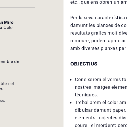
etc., que ens obren un amp
Per la seva característica
an Miró
damunt les planxes de c
 a Color
resultats gràfics molt div
remoure, podem apreciar c
amb diverses planxes per 
etembre de
OBJECTIUS
Coneixerem el vernís tou
bte i el
nostres imatges element
r.
tècniques.
nes
Treballarem el color am
dibuixar damunt paper, 
elements i objectes div
coure i el mordent: perc