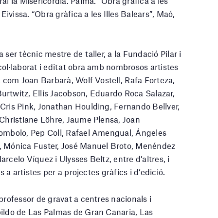
al la Misericòrdia. Palma. “Obra gràfica a les
 Eivissa. “Obra gràfica a les Illes Balears”, Maó,
 ser tècnic mestre de taller, a la Fundació Pilar i
col·laborat i editat obra amb nombrosos artistes
, com Joan Barbarà, Wolf Vostell, Rafa Forteza,
rtwitz, Ellis Jacobson, Eduardo Roca Salazar,
Cris Pink, Jonathan Houlding, Fernando Bellver,
 Christiane Löhre, Jaume Plensa, Joan
Bombolo, Pep Coll, Rafael Amengual, Ángeles
, Mónica Fuster, José Manuel Broto, Menéndez
rcelo Víquez i Ulysses Beltz, entre d’altres, i
s a artistes per a projectes gràfics i d’edició.
professor de gravat a centres nacionals i
bildo de Las Palmas de Gran Canaria, Las