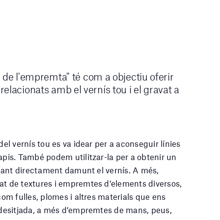
re de l'empremta" té com a objectiu oferir
elacionats amb el vernís tou i el gravat a
del vernís tou es va idear per a aconseguir línies
apis. També podem utilitzar-la per a obtenir un
allant directament damunt el vernís. A més,
at de textures i empremtes d’elements diversos,
 com fulles, plomes i altres materials que ens
a desitjada, a més d’empremtes de mans, peus,