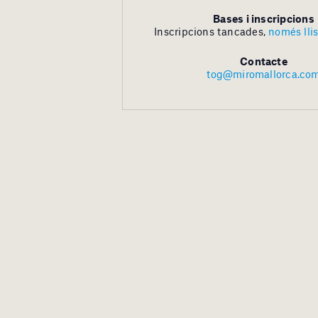
Bases i inscripcions
Inscripcions tancades,
només lli
Contacte
tog@miromallorca.co