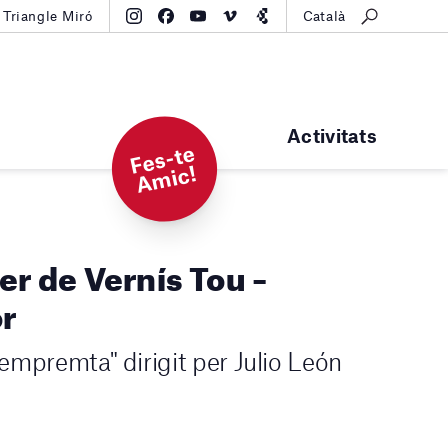
Triangle Miró
Català
Activitats
F
e
s-t
e
A
mi
c!
er de Vernís Tou –
or
l'empremta" dirigit per Julio León