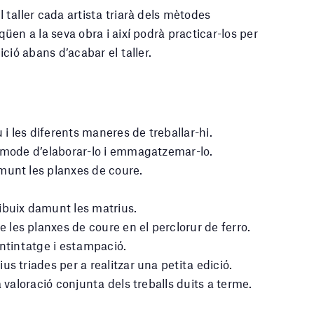
 taller cada artista triarà dels mètodes
qüen a la seva obra i així podrà practicar-los per
ició abans d’acabar el taller.
u i les diferents maneres de treballar-hi.
 mode d’elaborar-lo i emmagatzemar-lo.
munt les planxes de coure.
ibuix damunt les matrius.
es planxes de coure en el perclorur de ferro.
entintatge i estampació.
s triades per a realitzar una petita edició.
a valoració conjunta dels treballs duits a terme.