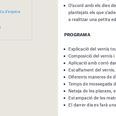
D’acord amb els dies del
sta d'espera
plantejats els que s’ade
a realitzar una petita ed
m
PROGRAMA
Explicació del vernís to
Composició del vernís i
Aplicació amb corró da
Escalfament del vernís.
Diferents maneres de d
Temps de mossegada de l
Neteja de les planxes, 
Estampació de les matriu
El darrer dia es farà un