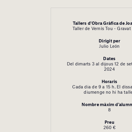
Tallers d'Obra Gràfica de Jo
Taller de Vernís Tou - Gravat
Dirigit per
Julio León
Dates
Del dimarts 3 al dijous 12 de s
2024
Horaris
Cada dia de 9 a 15 h. El dissa
diumenge no hi ha talle
Nombre màxim d'alum
8
Preu
260 €