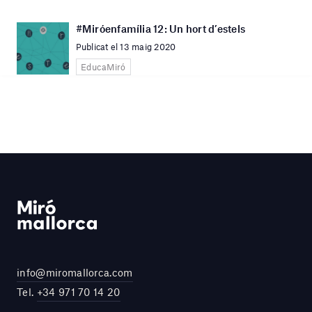
#Miróenfamília 12: Un hort d’estels
Publicat el 13 maig 2020
EducaMiró
info@miromallorca.com
Tel.
+34 971 70 14 20