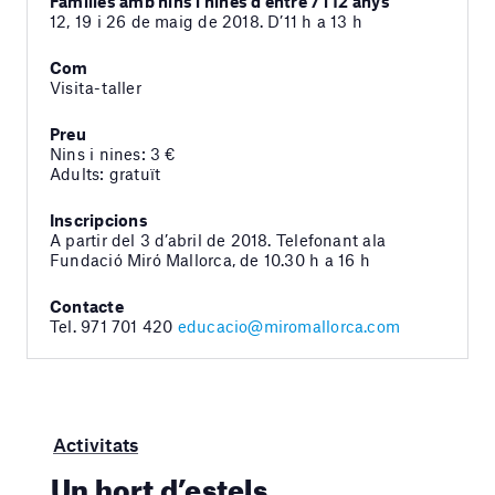
Famílies amb nins i nines d’entre 7 i 12 anys
12, 19 i 26 de maig de 2018. D’11 h a 13 h
Com
Visita-taller
Preu
Nins i nines: 3 €
Adults: gratuït
Inscripcions
A partir del 3 d’abril de 2018. Telefonant ala
Fundació Miró Mallorca, de 10.30 h a 16 h
Contacte
Tel. 971 701 420
educacio@miromallorca.com
Activitats
Un hort d’estels