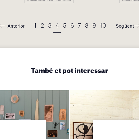
1
2
3
4
5
6
7
8
9
10
Anterior
Següent
També et pot interessar