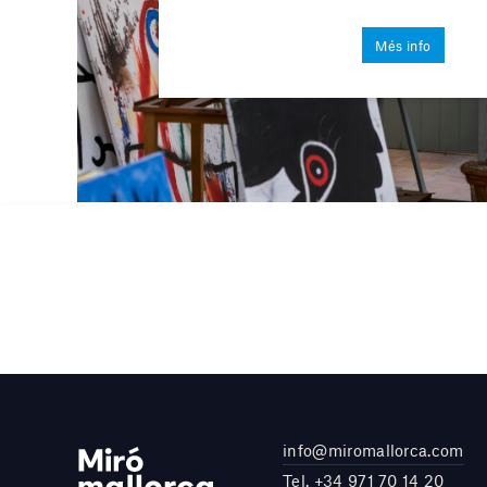
Més info
info@miromallorca.com
Tel.
+34 971 70 14 20