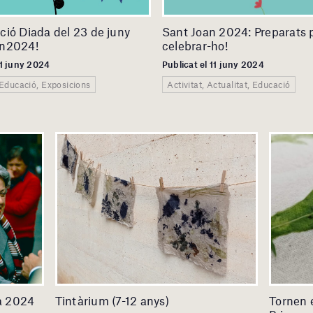
ió Diada del 23 de juny
Sant Joan 2024: Preparats 
n2024!
celebrar-ho!
11 juny 2024
Publicat el 11 juny 2024
 Educació, Exposicions
Activitat, Actualitat, Educació
sa 2024
Tintàrium (7-12 anys)
Tornen 