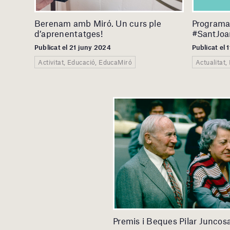
Berenam amb Miró. Un curs ple
Programac
d’aprenentatges!
#SantJoa
Publicat el 21 juny 2024
Publicat el 
Activitat, Educació, EducaMiró
Actualitat,
Premis i Beques Pilar Junco