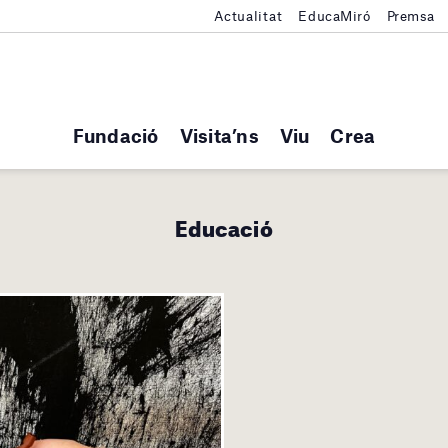
Actualitat
EducaMiró
Premsa
Fundació
Visita’ns
Viu
Crea
Educació