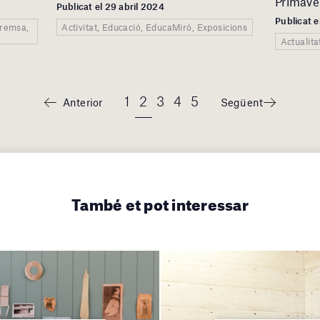
Primave
Publicat el 29 abril 2024
Publicat e
Premsa,
Activitat, Educació, EducaMiró, Exposicions
Actualita
1
2
3
4
5
Anterior
Següent
També et pot interessar